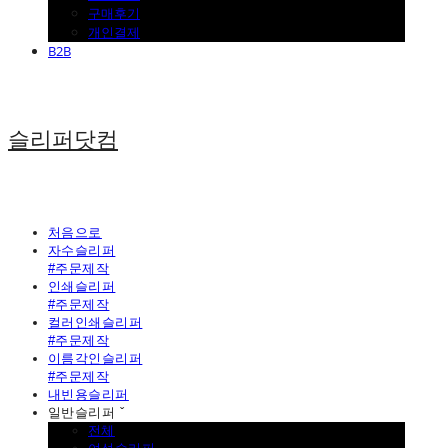
구매후기
개인결제
B2B
슬리퍼닷컴
처음으로
자수슬리퍼
#주문제작
인쇄슬리퍼
#주문제작
컬러인쇄슬리퍼
#주문제작
이름각인슬리퍼
#주문제작
내빈용슬리퍼
일반슬리퍼 ˇ
전체