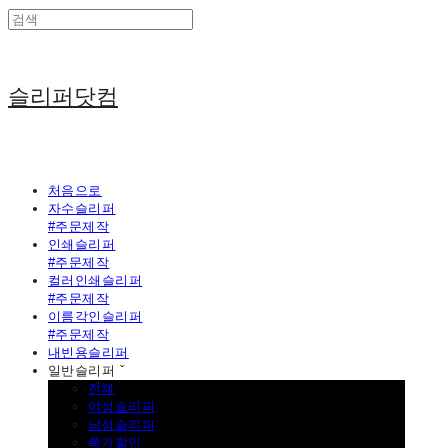
슬리퍼닷컴
처음으로
자수슬리퍼
#주문제작
인쇄슬리퍼
#주문제작
컬러인쇄슬리퍼
#주문제작
이름각인슬리퍼
#주문제작
내빈용슬리퍼
일반슬리퍼 ˇ
전체
여성슬리퍼
남성슬리퍼
특가할인