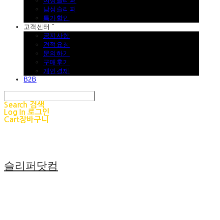
여성슬리퍼
남성슬리퍼
특가할인
고객센터 ˇ
공지사항
견적요청
문의하기
구매후기
개인결제
B2B
Search
검색
Log In
로그인
Cart
장바구니
슬리퍼닷컴