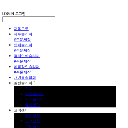
LOG IN
로그인
처음으로
자수슬리퍼
#주문제작
인쇄슬리퍼
#주문제작
컬러인쇄슬리퍼
#주문제작
이름각인슬리퍼
#주문제작
내빈용슬리퍼
일반슬리퍼 ˇ
전체
여성슬리퍼
남성슬리퍼
특가할인
고객센터 ˇ
공지사항
견적요청
문의하기