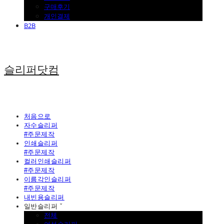
구매후기
개인결제
B2B
슬리퍼닷컴
처음으로
자수슬리퍼
#주문제작
인쇄슬리퍼
#주문제작
컬러인쇄슬리퍼
#주문제작
이름각인슬리퍼
#주문제작
내빈용슬리퍼
일반슬리퍼 ˇ
전체