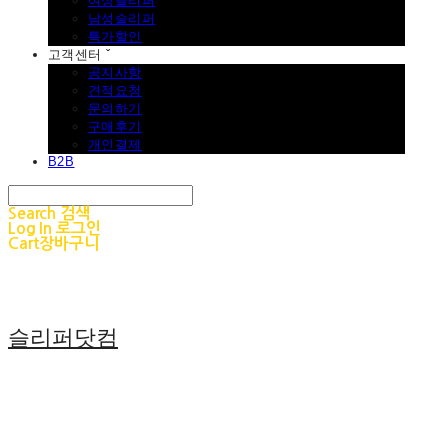
여성슬리퍼
남성슬리퍼
특가할인
고객센터 ˇ
공지사항
견적요청
문의하기
구매후기
개인결제
B2B
Search
검색
Log In
로그인
Cart
장바구니
슬리퍼닷컴