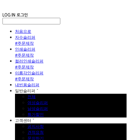
LOG IN
로그인
처음으로
자수슬리퍼
#주문제작
인쇄슬리퍼
#주문제작
컬러인쇄슬리퍼
#주문제작
이름각인슬리퍼
#주문제작
내빈용슬리퍼
일반슬리퍼 ˇ
전체
여성슬리퍼
남성슬리퍼
특가할인
고객센터 ˇ
공지사항
견적요청
문의하기