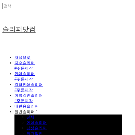
슬리퍼닷컴
처음으로
자수슬리퍼
#주문제작
인쇄슬리퍼
#주문제작
컬러인쇄슬리퍼
#주문제작
이름각인슬리퍼
#주문제작
내빈용슬리퍼
일반슬리퍼 ˇ
전체
여성슬리퍼
남성슬리퍼
특가할인