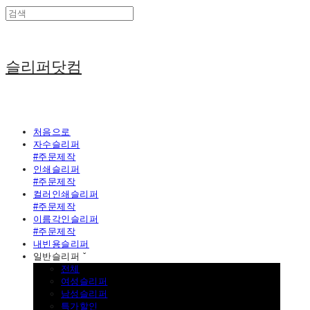
슬리퍼닷컴
처음으로
자수슬리퍼
#주문제작
인쇄슬리퍼
#주문제작
컬러인쇄슬리퍼
#주문제작
이름각인슬리퍼
#주문제작
내빈용슬리퍼
일반슬리퍼 ˇ
전체
여성슬리퍼
남성슬리퍼
특가할인