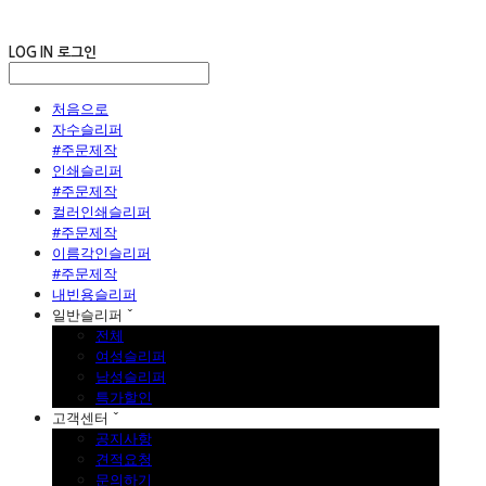
LOG IN
로그인
처음으로
자수슬리퍼
#주문제작
인쇄슬리퍼
#주문제작
컬러인쇄슬리퍼
#주문제작
이름각인슬리퍼
#주문제작
내빈용슬리퍼
일반슬리퍼 ˇ
전체
여성슬리퍼
남성슬리퍼
특가할인
고객센터 ˇ
공지사항
견적요청
문의하기