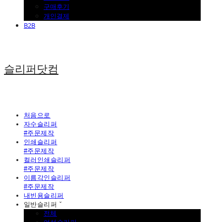
구매후기
개인결제
B2B
슬리퍼닷컴
처음으로
자수슬리퍼
#주문제작
인쇄슬리퍼
#주문제작
컬러인쇄슬리퍼
#주문제작
이름각인슬리퍼
#주문제작
내빈용슬리퍼
일반슬리퍼 ˇ
전체