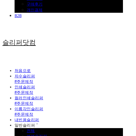
구매후기
개인결제
B2B
슬리퍼닷컴
처음으로
자수슬리퍼
#주문제작
인쇄슬리퍼
#주문제작
컬러인쇄슬리퍼
#주문제작
이름각인슬리퍼
#주문제작
내빈용슬리퍼
일반슬리퍼 ˇ
전체