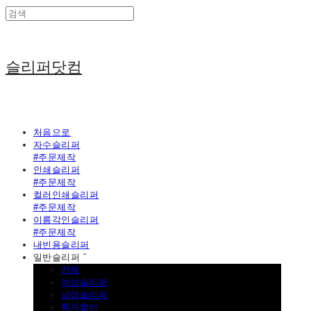
슬리퍼닷컴
처음으로
자수슬리퍼
#주문제작
인쇄슬리퍼
#주문제작
컬러인쇄슬리퍼
#주문제작
이름각인슬리퍼
#주문제작
내빈용슬리퍼
일반슬리퍼 ˇ
전체
여성슬리퍼
남성슬리퍼
특가할인