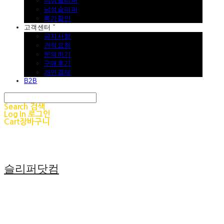
여성슬리퍼
남성슬리퍼
특가할인
고객센터 ˇ
공지사항
견적요청
문의하기
구매후기
개인결제
B2B
Search
검색
Log In
로그인
Cart
장바구니
슬리퍼닷컴