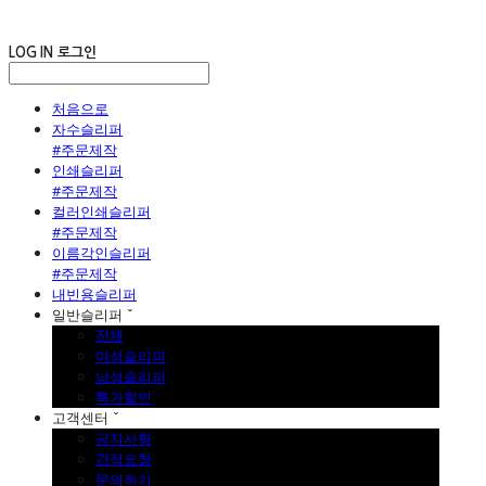
LOG IN
로그인
처음으로
자수슬리퍼
#주문제작
인쇄슬리퍼
#주문제작
컬러인쇄슬리퍼
#주문제작
이름각인슬리퍼
#주문제작
내빈용슬리퍼
일반슬리퍼 ˇ
전체
여성슬리퍼
남성슬리퍼
특가할인
고객센터 ˇ
공지사항
견적요청
문의하기