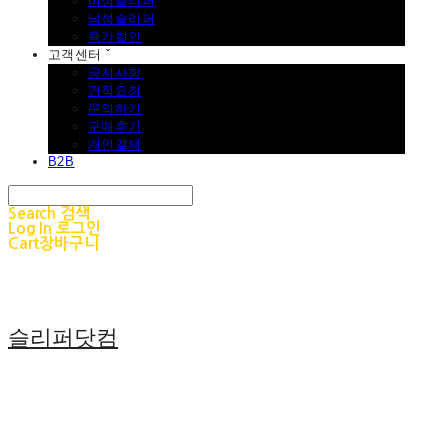
여성슬리퍼
남성슬리퍼
특가할인
고객센터 ˇ
공지사항
견적요청
문의하기
구매후기
개인결제
B2B
Search
검색
Log In
로그인
Cart
장바구니
슬리퍼닷컴