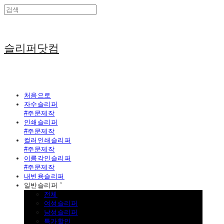
슬리퍼닷컴
처음으로
자수슬리퍼
#주문제작
인쇄슬리퍼
#주문제작
컬러인쇄슬리퍼
#주문제작
이름각인슬리퍼
#주문제작
내빈용슬리퍼
일반슬리퍼 ˇ
전체
여성슬리퍼
남성슬리퍼
특가할인