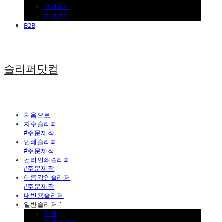
구매후기
개인결제
B2B
슬리퍼닷컴
처음으로
자수슬리퍼
#주문제작
인쇄슬리퍼
#주문제작
컬러인쇄슬리퍼
#주문제작
이름각인슬리퍼
#주문제작
내빈용슬리퍼
일반슬리퍼 ˇ
전체