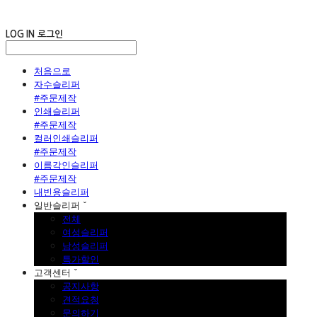
LOG IN
로그인
처음으로
자수슬리퍼
#주문제작
인쇄슬리퍼
#주문제작
컬러인쇄슬리퍼
#주문제작
이름각인슬리퍼
#주문제작
내빈용슬리퍼
일반슬리퍼 ˇ
전체
여성슬리퍼
남성슬리퍼
특가할인
고객센터 ˇ
공지사항
견적요청
문의하기