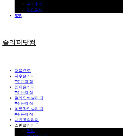
구매후기
개인결제
B2B
슬리퍼닷컴
처음으로
자수슬리퍼
#주문제작
인쇄슬리퍼
#주문제작
컬러인쇄슬리퍼
#주문제작
이름각인슬리퍼
#주문제작
내빈용슬리퍼
일반슬리퍼 ˇ
전체