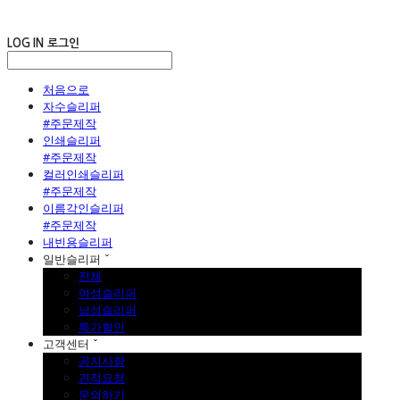
LOG IN
로그인
처음으로
자수슬리퍼
#주문제작
인쇄슬리퍼
#주문제작
컬러인쇄슬리퍼
#주문제작
이름각인슬리퍼
#주문제작
내빈용슬리퍼
일반슬리퍼 ˇ
전체
여성슬리퍼
남성슬리퍼
특가할인
고객센터 ˇ
공지사항
견적요청
문의하기