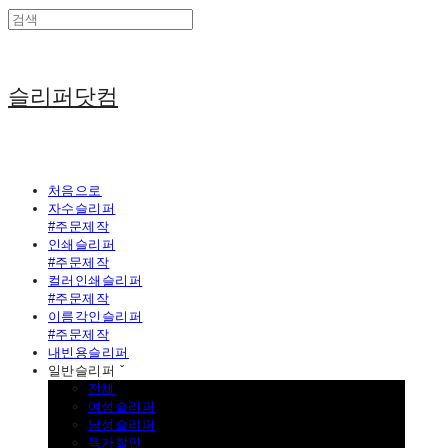
슬리퍼닷컴
처음으로
자수슬리퍼
#주문제작
인쇄슬리퍼
#주문제작
컬러인쇄슬리퍼
#주문제작
이름각인슬리퍼
#주문제작
내빈용슬리퍼
일반슬리퍼 ˇ
전체
여성슬리퍼
남성슬리퍼
특가할인