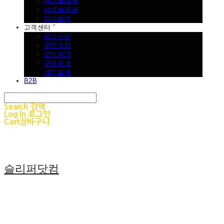
여성슬리퍼
남성슬리퍼
특가할인
고객센터 ˇ
공지사항
견적요청
문의하기
구매후기
개인결제
B2B
Search
검색
Log In
로그인
Cart
장바구니
슬리퍼닷컴