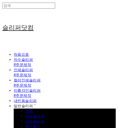
슬리퍼닷컴
처음으로
자수슬리퍼
#주문제작
인쇄슬리퍼
#주문제작
컬러인쇄슬리퍼
#주문제작
이름각인슬리퍼
#주문제작
내빈용슬리퍼
일반슬리퍼 ˇ
전체
여성슬리퍼
남성슬리퍼
특가할인