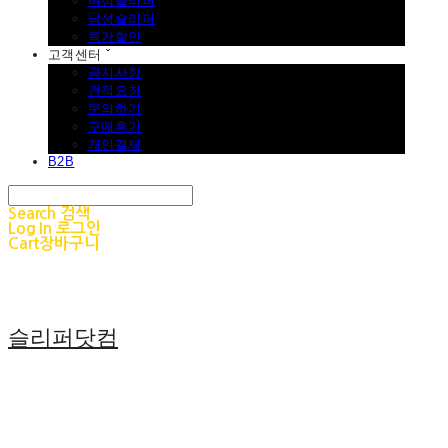
여성슬리퍼
남성슬리퍼
특가할인
고객센터 ˇ
공지사항
견적요청
문의하기
구매후기
개인결제
B2B
Search
검색
Log In
로그인
Cart
장바구니
슬리퍼닷컴