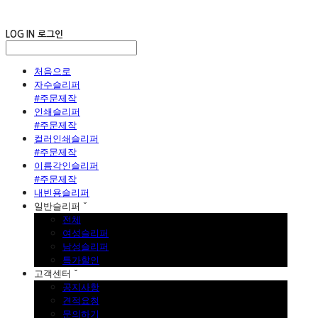
LOG IN
로그인
처음으로
자수슬리퍼
#주문제작
인쇄슬리퍼
#주문제작
컬러인쇄슬리퍼
#주문제작
이름각인슬리퍼
#주문제작
내빈용슬리퍼
일반슬리퍼 ˇ
전체
여성슬리퍼
남성슬리퍼
특가할인
고객센터 ˇ
공지사항
견적요청
문의하기