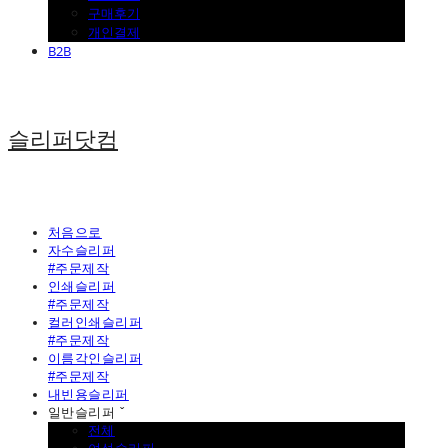
구매후기
개인결제
B2B
슬리퍼닷컴
처음으로
자수슬리퍼
#주문제작
인쇄슬리퍼
#주문제작
컬러인쇄슬리퍼
#주문제작
이름각인슬리퍼
#주문제작
내빈용슬리퍼
일반슬리퍼 ˇ
전체