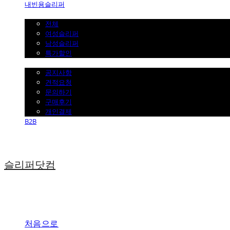
내빈용슬리퍼
일반슬리퍼 ˇ
전체
여성슬리퍼
남성슬리퍼
특가할인
고객센터 ˇ
공지사항
견적요청
문의하기
구매후기
개인결제
B2B
슬리퍼닷컴
처음으로