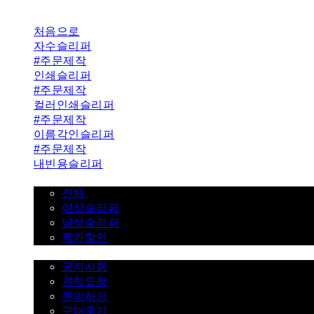
처음으로
자수슬리퍼
#주문제작
인쇄슬리퍼
#주문제작
컬러인쇄슬리퍼
#주문제작
이름각인슬리퍼
#주문제작
내빈용슬리퍼
일반슬리퍼 ˇ
전체
여성슬리퍼
남성슬리퍼
특가할인
고객센터 ˇ
공지사항
견적요청
문의하기
구매후기