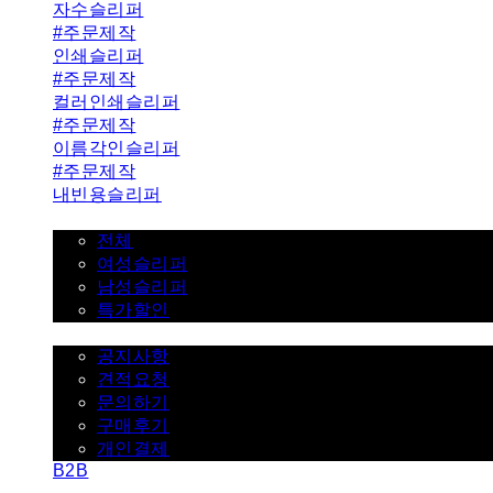
자수슬리퍼
#주문제작
인쇄슬리퍼
#주문제작
컬러인쇄슬리퍼
#주문제작
이름각인슬리퍼
#주문제작
내빈용슬리퍼
일반슬리퍼 ˇ
전체
여성슬리퍼
남성슬리퍼
특가할인
고객센터 ˇ
공지사항
견적요청
문의하기
구매후기
개인결제
B2B