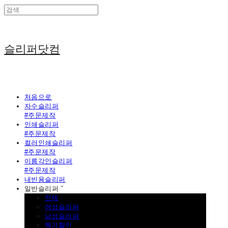
슬리퍼닷컴
처음으로
자수슬리퍼
#주문제작
인쇄슬리퍼
#주문제작
컬러인쇄슬리퍼
#주문제작
이름각인슬리퍼
#주문제작
내빈용슬리퍼
일반슬리퍼 ˇ
전체
여성슬리퍼
남성슬리퍼
특가할인