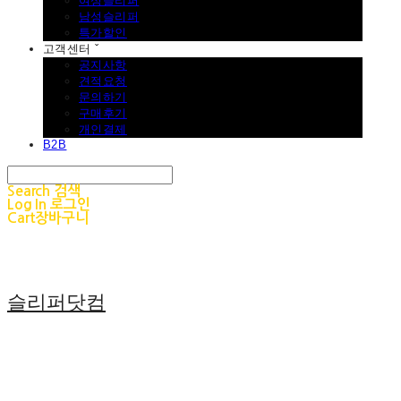
여성슬리퍼
남성슬리퍼
특가할인
고객센터 ˇ
공지사항
견적요청
문의하기
구매후기
개인결제
B2B
Search
검색
Log In
로그인
Cart
장바구니
슬리퍼닷컴