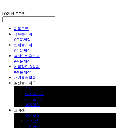
LOG IN
로그인
처음으로
자수슬리퍼
#주문제작
인쇄슬리퍼
#주문제작
컬러인쇄슬리퍼
#주문제작
이름각인슬리퍼
#주문제작
내빈용슬리퍼
일반슬리퍼 ˇ
전체
여성슬리퍼
남성슬리퍼
특가할인
고객센터 ˇ
공지사항
견적요청
문의하기