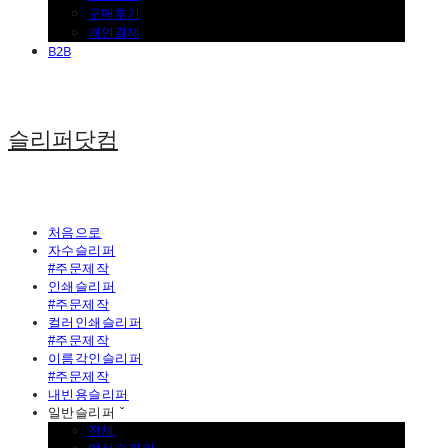
구매후기
개인결제
B2B
슬리퍼닷컴
처음으로
자수슬리퍼
#주문제작
인쇄슬리퍼
#주문제작
컬러인쇄슬리퍼
#주문제작
이름각인슬리퍼
#주문제작
내빈용슬리퍼
일반슬리퍼 ˇ
전체