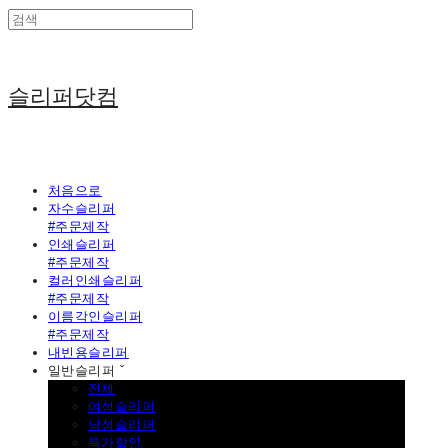
슬리퍼닷컴
처음으로
자수슬리퍼
#주문제작
인쇄슬리퍼
#주문제작
컬러인쇄슬리퍼
#주문제작
이름각인슬리퍼
#주문제작
내빈용슬리퍼
일반슬리퍼 ˇ
전체
여성슬리퍼
남성슬리퍼
특가할인