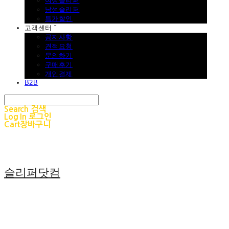
여성슬리퍼
남성슬리퍼
특가할인
고객센터 ˇ
공지사항
견적요청
문의하기
구매후기
개인결제
B2B
Search
검색
Log In
로그인
Cart
장바구니
슬리퍼닷컴