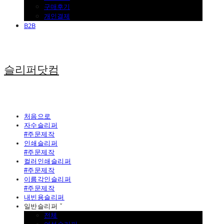
구매후기
개인결제
B2B
슬리퍼닷컴
처음으로
자수슬리퍼
#주문제작
인쇄슬리퍼
#주문제작
컬러인쇄슬리퍼
#주문제작
이름각인슬리퍼
#주문제작
내빈용슬리퍼
일반슬리퍼 ˇ
전체