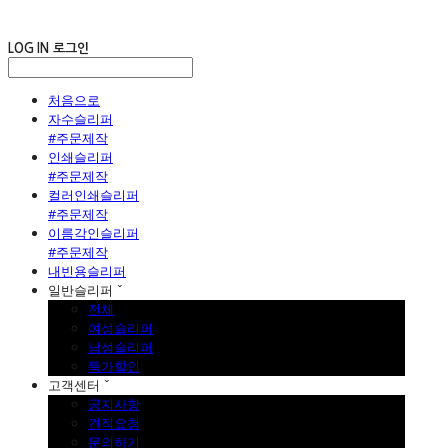
LOG IN
로그인
처음으로
자수슬리퍼
#주문제작
인쇄슬리퍼
#주문제작
컬러인쇄슬리퍼
#주문제작
이름각인슬리퍼
#주문제작
내빈용슬리퍼
일반슬리퍼 ˇ
전체
여성슬리퍼
남성슬리퍼
특가할인
고객센터 ˇ
공지사항
견적요청
문의하기