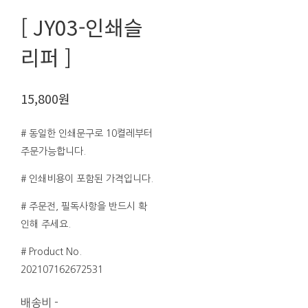
[ JY03-인쇄슬
리퍼 ]
15,800원
# 동일한 인쇄문구로 10켤레부터
주문가능합니다.
# 인쇄비용이 포함된 가격입니다.
# 주문전, 필독사항을 반드시 확
인해 주세요.
# Product No.
202107162672531
배송비
-