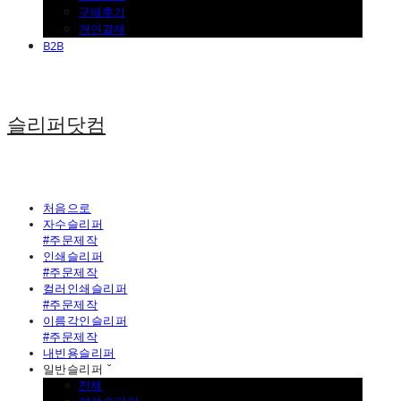
구매후기
개인결제
B2B
슬리퍼닷컴
처음으로
자수슬리퍼
#주문제작
인쇄슬리퍼
#주문제작
컬러인쇄슬리퍼
#주문제작
이름각인슬리퍼
#주문제작
내빈용슬리퍼
일반슬리퍼 ˇ
전체