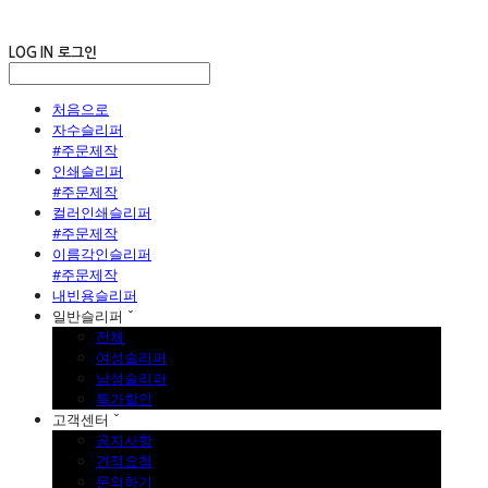
LOG IN
로그인
처음으로
자수슬리퍼
#주문제작
인쇄슬리퍼
#주문제작
컬러인쇄슬리퍼
#주문제작
이름각인슬리퍼
#주문제작
내빈용슬리퍼
일반슬리퍼 ˇ
전체
여성슬리퍼
남성슬리퍼
특가할인
고객센터 ˇ
공지사항
견적요청
문의하기