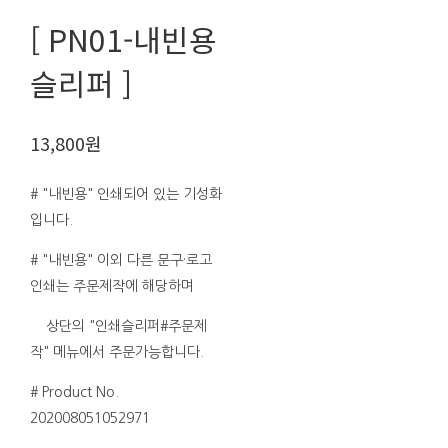
[ PN01-내빈용
슬리퍼 ]
13,800원
# "내빈용" 인쇄되어 있는 기성화
입니다.
# "내빈용" 이외 다른 문구·로고
인쇄는 주문제작에 해당하며
상단의 "인쇄슬리퍼#주문제
작" 메뉴에서 주문가능합니다.
# Product No.
202008051052971