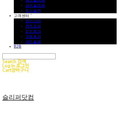
여성슬리퍼
남성슬리퍼
특가할인
고객센터 ˇ
공지사항
견적요청
문의하기
구매후기
개인결제
B2B
Search
검색
Log In
로그인
Cart
장바구니
슬리퍼닷컴