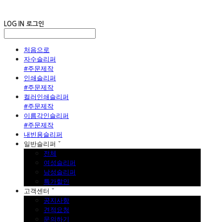
LOG IN
로그인
처음으로
자수슬리퍼
#주문제작
인쇄슬리퍼
#주문제작
컬러인쇄슬리퍼
#주문제작
이름각인슬리퍼
#주문제작
내빈용슬리퍼
일반슬리퍼 ˇ
전체
여성슬리퍼
남성슬리퍼
특가할인
고객센터 ˇ
공지사항
견적요청
문의하기