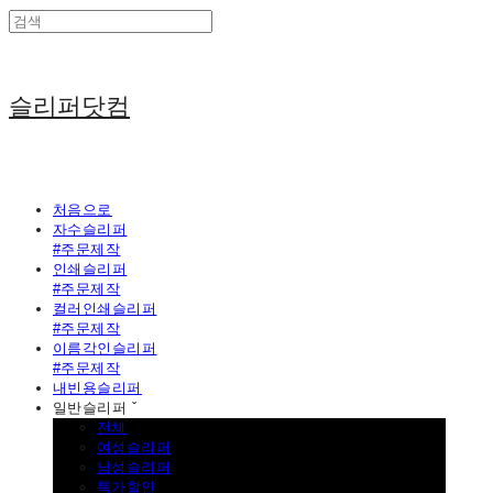
슬리퍼닷컴
처음으로
자수슬리퍼
#주문제작
인쇄슬리퍼
#주문제작
컬러인쇄슬리퍼
#주문제작
이름각인슬리퍼
#주문제작
내빈용슬리퍼
일반슬리퍼 ˇ
전체
여성슬리퍼
남성슬리퍼
특가할인