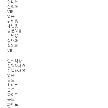
실내화
실외화
VIP
없음
귀빈용
내빈용
방문자용
손님용
실내화
실외화
VIP
인쇄색상
선택하세요.
선택하세요.
없음
골드
화이트
골드
화이트
골드
화이트