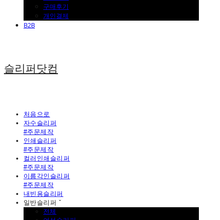
구매후기
개인결제
B2B
슬리퍼닷컴
처음으로
자수슬리퍼
#주문제작
인쇄슬리퍼
#주문제작
컬러인쇄슬리퍼
#주문제작
이름각인슬리퍼
#주문제작
내빈용슬리퍼
일반슬리퍼 ˇ
전체