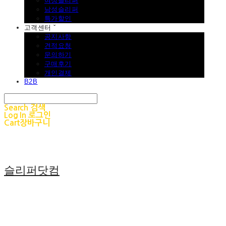
여성슬리퍼
남성슬리퍼
특가할인
고객센터 ˇ
공지사항
견적요청
문의하기
구매후기
개인결제
B2B
Search
검색
Log In
로그인
Cart
장바구니
슬리퍼닷컴