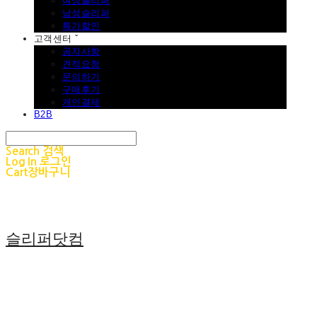
여성슬리퍼
남성슬리퍼
특가할인
고객센터 ˇ
공지사항
견적요청
문의하기
구매후기
개인결제
B2B
Search
검색
Log In
로그인
Cart
장바구니
슬리퍼닷컴