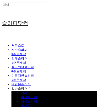
슬리퍼닷컴
처음으로
자수슬리퍼
#주문제작
인쇄슬리퍼
#주문제작
컬러인쇄슬리퍼
#주문제작
이름각인슬리퍼
#주문제작
내빈용슬리퍼
일반슬리퍼 ˇ
전체
여성슬리퍼
남성슬리퍼
특가할인