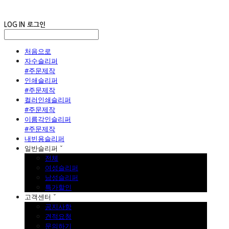
LOG IN
로그인
처음으로
자수슬리퍼
#주문제작
인쇄슬리퍼
#주문제작
컬러인쇄슬리퍼
#주문제작
이름각인슬리퍼
#주문제작
내빈용슬리퍼
일반슬리퍼 ˇ
전체
여성슬리퍼
남성슬리퍼
특가할인
고객센터 ˇ
공지사항
견적요청
문의하기