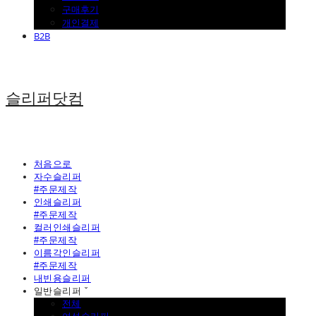
구매후기
개인결제
B2B
슬리퍼닷컴
처음으로
자수슬리퍼
#주문제작
인쇄슬리퍼
#주문제작
컬러인쇄슬리퍼
#주문제작
이름각인슬리퍼
#주문제작
내빈용슬리퍼
일반슬리퍼 ˇ
전체