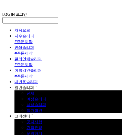
LOG IN
로그인
처음으로
자수슬리퍼
#주문제작
인쇄슬리퍼
#주문제작
컬러인쇄슬리퍼
#주문제작
이름각인슬리퍼
#주문제작
내빈용슬리퍼
일반슬리퍼 ˇ
전체
여성슬리퍼
남성슬리퍼
특가할인
고객센터 ˇ
공지사항
견적요청
문의하기