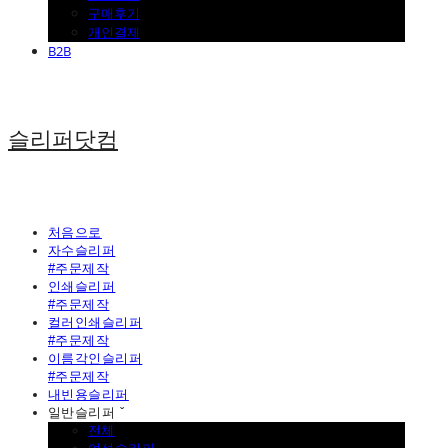
구매후기
개인결제
B2B
슬리퍼닷컴
처음으로
자수슬리퍼
#주문제작
인쇄슬리퍼
#주문제작
컬러인쇄슬리퍼
#주문제작
이름각인슬리퍼
#주문제작
내빈용슬리퍼
일반슬리퍼 ˇ
전체