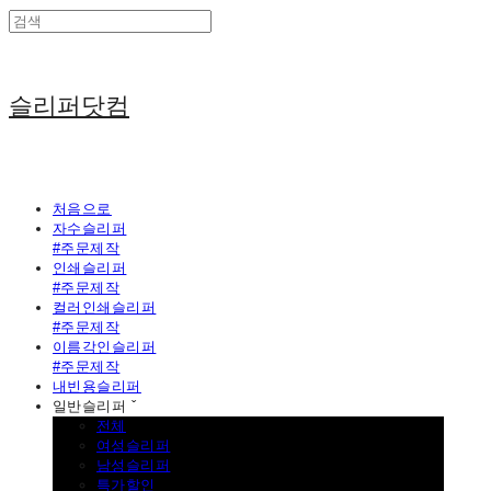
슬리퍼닷컴
처음으로
자수슬리퍼
#주문제작
인쇄슬리퍼
#주문제작
컬러인쇄슬리퍼
#주문제작
이름각인슬리퍼
#주문제작
내빈용슬리퍼
일반슬리퍼 ˇ
전체
여성슬리퍼
남성슬리퍼
특가할인