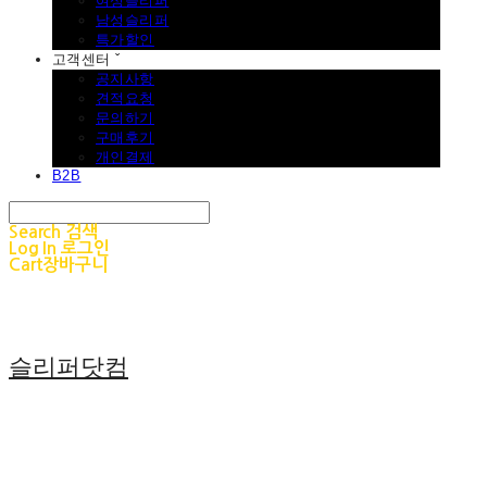
여성슬리퍼
남성슬리퍼
특가할인
고객센터 ˇ
공지사항
견적요청
문의하기
구매후기
개인결제
B2B
Search
검색
Log In
로그인
Cart
장바구니
슬리퍼닷컴