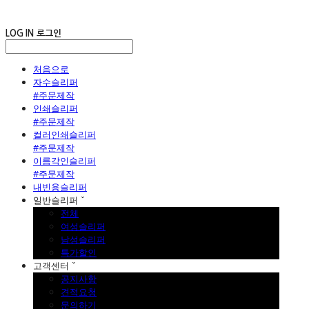
LOG IN
로그인
처음으로
자수슬리퍼
#주문제작
인쇄슬리퍼
#주문제작
컬러인쇄슬리퍼
#주문제작
이름각인슬리퍼
#주문제작
내빈용슬리퍼
일반슬리퍼 ˇ
전체
여성슬리퍼
남성슬리퍼
특가할인
고객센터 ˇ
공지사항
견적요청
문의하기