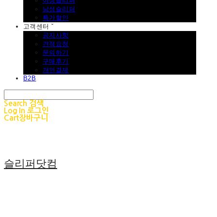
여성슬리퍼
남성슬리퍼
특가할인
고객센터 ˇ
공지사항
견적요청
문의하기
구매후기
개인결제
B2B
Search
검색
Log In
로그인
Cart
장바구니
슬리퍼닷컴