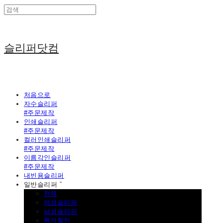
슬리퍼닷컴
처음으로
자수슬리퍼
#주문제작
인쇄슬리퍼
#주문제작
컬러인쇄슬리퍼
#주문제작
이름각인슬리퍼
#주문제작
내빈용슬리퍼
일반슬리퍼 ˇ
전체
여성슬리퍼
남성슬리퍼
특가할인