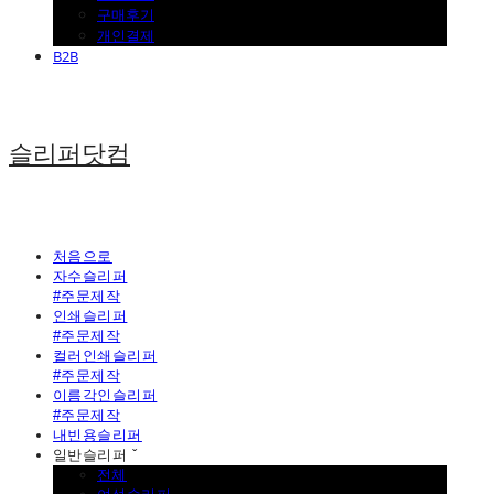
구매후기
개인결제
B2B
슬리퍼닷컴
처음으로
자수슬리퍼
#주문제작
인쇄슬리퍼
#주문제작
컬러인쇄슬리퍼
#주문제작
이름각인슬리퍼
#주문제작
내빈용슬리퍼
일반슬리퍼 ˇ
전체