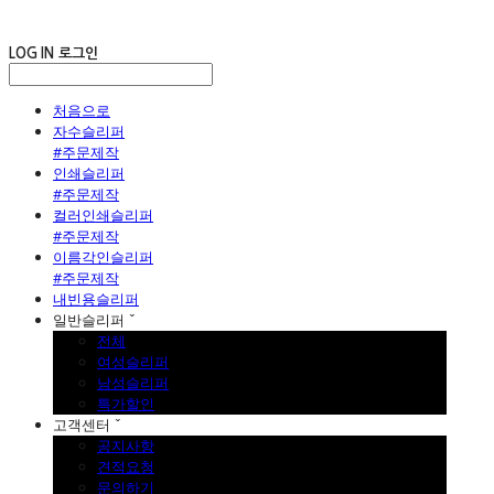
LOG IN
로그인
처음으로
자수슬리퍼
#주문제작
인쇄슬리퍼
#주문제작
컬러인쇄슬리퍼
#주문제작
이름각인슬리퍼
#주문제작
내빈용슬리퍼
일반슬리퍼 ˇ
전체
여성슬리퍼
남성슬리퍼
특가할인
고객센터 ˇ
공지사항
견적요청
문의하기