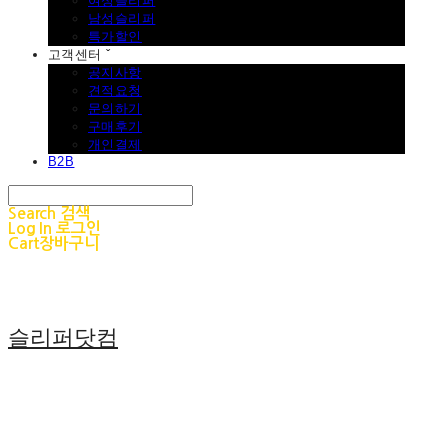
여성슬리퍼
남성슬리퍼
특가할인
고객센터 ˇ
공지사항
견적요청
문의하기
구매후기
개인결제
B2B
Search
검색
Log In
로그인
Cart
장바구니
슬리퍼닷컴