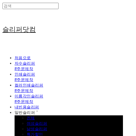
슬리퍼닷컴
처음으로
자수슬리퍼
#주문제작
인쇄슬리퍼
#주문제작
컬러인쇄슬리퍼
#주문제작
이름각인슬리퍼
#주문제작
내빈용슬리퍼
일반슬리퍼 ˇ
전체
여성슬리퍼
남성슬리퍼
특가할인