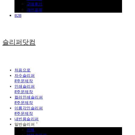
구매후기
개인결제
B2B
슬리퍼닷컴
처음으로
자수슬리퍼
#주문제작
인쇄슬리퍼
#주문제작
컬러인쇄슬리퍼
#주문제작
이름각인슬리퍼
#주문제작
내빈용슬리퍼
일반슬리퍼 ˇ
전체