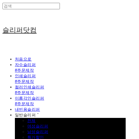
슬리퍼닷컴
처음으로
자수슬리퍼
#주문제작
인쇄슬리퍼
#주문제작
컬러인쇄슬리퍼
#주문제작
이름각인슬리퍼
#주문제작
내빈용슬리퍼
일반슬리퍼 ˇ
전체
여성슬리퍼
남성슬리퍼
특가할인