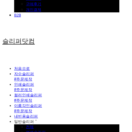
구매후기
개인결제
B2B
슬리퍼닷컴
처음으로
자수슬리퍼
#주문제작
인쇄슬리퍼
#주문제작
컬러인쇄슬리퍼
#주문제작
이름각인슬리퍼
#주문제작
내빈용슬리퍼
일반슬리퍼 ˇ
전체