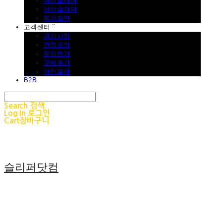
여성슬리퍼
남성슬리퍼
특가할인
고객센터 ˇ
공지사항
견적요청
문의하기
구매후기
개인결제
B2B
Search
검색
Log In
로그인
Cart
장바구니
슬리퍼닷컴