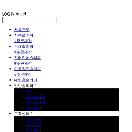
LOG IN
로그인
처음으로
자수슬리퍼
#주문제작
인쇄슬리퍼
#주문제작
컬러인쇄슬리퍼
#주문제작
이름각인슬리퍼
#주문제작
내빈용슬리퍼
일반슬리퍼 ˇ
전체
여성슬리퍼
남성슬리퍼
특가할인
고객센터 ˇ
공지사항
견적요청
문의하기