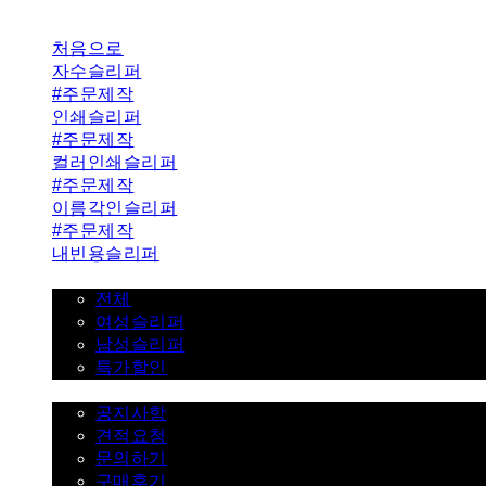
처음으로
자수슬리퍼
#주문제작
인쇄슬리퍼
#주문제작
컬러인쇄슬리퍼
#주문제작
이름각인슬리퍼
#주문제작
내빈용슬리퍼
일반슬리퍼 ˇ
전체
여성슬리퍼
남성슬리퍼
특가할인
고객센터 ˇ
공지사항
견적요청
문의하기
구매후기