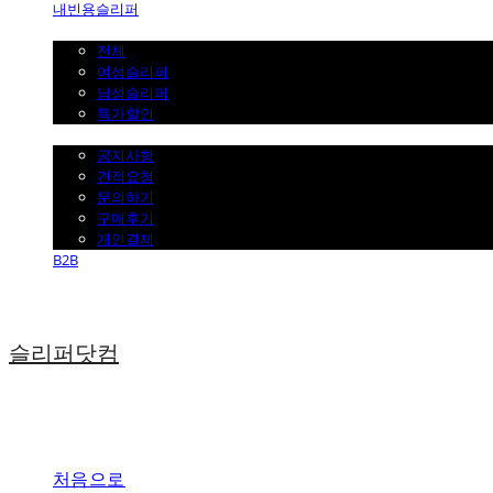
내빈용슬리퍼
일반슬리퍼 ˇ
전체
여성슬리퍼
남성슬리퍼
특가할인
고객센터 ˇ
공지사항
견적요청
문의하기
구매후기
개인결제
B2B
슬리퍼닷컴
처음으로