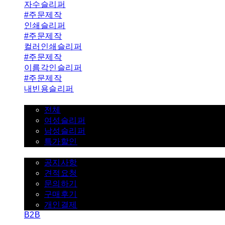
자수슬리퍼
#주문제작
인쇄슬리퍼
#주문제작
컬러인쇄슬리퍼
#주문제작
이름각인슬리퍼
#주문제작
내빈용슬리퍼
일반슬리퍼 ˇ
전체
여성슬리퍼
남성슬리퍼
특가할인
고객센터 ˇ
공지사항
견적요청
문의하기
구매후기
개인결제
B2B