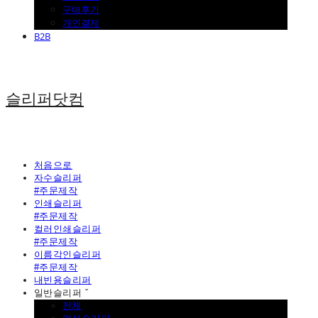
구매후기
개인결제
B2B
슬리퍼닷컴
처음으로
자수슬리퍼
#주문제작
인쇄슬리퍼
#주문제작
컬러인쇄슬리퍼
#주문제작
이름각인슬리퍼
#주문제작
내빈용슬리퍼
일반슬리퍼 ˇ
전체