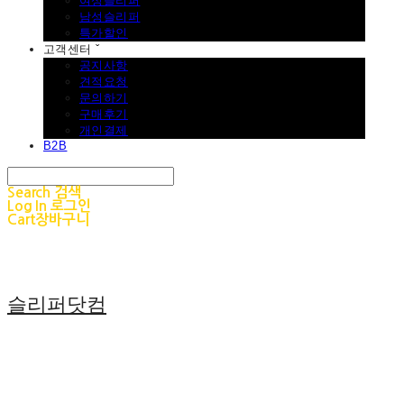
여성슬리퍼
남성슬리퍼
특가할인
고객센터 ˇ
공지사항
견적요청
문의하기
구매후기
개인결제
B2B
Search
검색
Log In
로그인
Cart
장바구니
슬리퍼닷컴