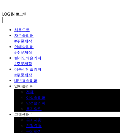
LOG IN
로그인
처음으로
자수슬리퍼
#주문제작
인쇄슬리퍼
#주문제작
컬러인쇄슬리퍼
#주문제작
이름각인슬리퍼
#주문제작
내빈용슬리퍼
일반슬리퍼 ˇ
전체
여성슬리퍼
남성슬리퍼
특가할인
고객센터 ˇ
공지사항
견적요청
문의하기