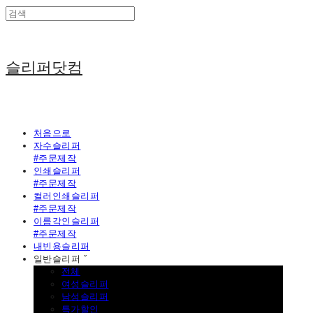
슬리퍼닷컴
처음으로
자수슬리퍼
#주문제작
인쇄슬리퍼
#주문제작
컬러인쇄슬리퍼
#주문제작
이름각인슬리퍼
#주문제작
내빈용슬리퍼
일반슬리퍼 ˇ
전체
여성슬리퍼
남성슬리퍼
특가할인