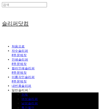
슬리퍼닷컴
처음으로
자수슬리퍼
#주문제작
인쇄슬리퍼
#주문제작
컬러인쇄슬리퍼
#주문제작
이름각인슬리퍼
#주문제작
내빈용슬리퍼
일반슬리퍼 ˇ
전체
여성슬리퍼
남성슬리퍼
특가할인