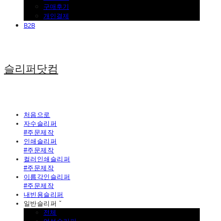
구매후기
개인결제
B2B
슬리퍼닷컴
처음으로
자수슬리퍼
#주문제작
인쇄슬리퍼
#주문제작
컬러인쇄슬리퍼
#주문제작
이름각인슬리퍼
#주문제작
내빈용슬리퍼
일반슬리퍼 ˇ
전체