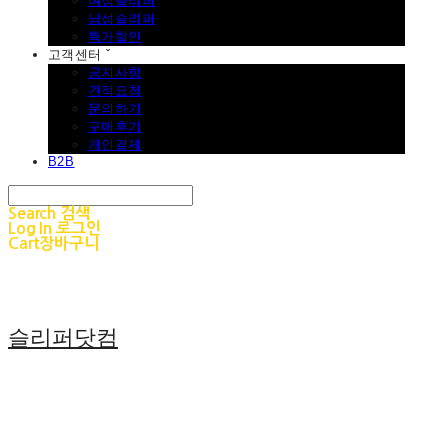
여성슬리퍼
남성슬리퍼
특가할인
고객센터 ˇ
공지사항
견적요청
문의하기
구매후기
개인결제
B2B
Search
검색
Log In
로그인
Cart
장바구니
슬리퍼닷컴