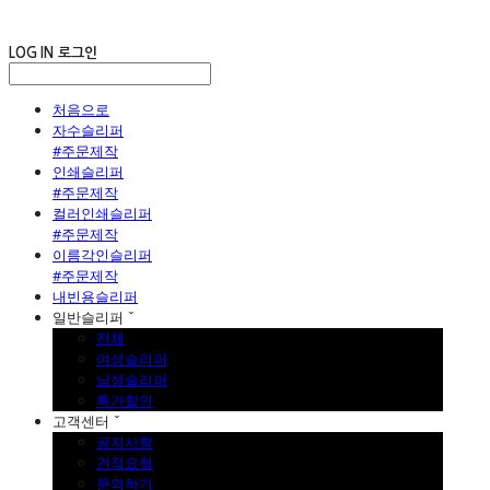
LOG IN
로그인
처음으로
자수슬리퍼
#주문제작
인쇄슬리퍼
#주문제작
컬러인쇄슬리퍼
#주문제작
이름각인슬리퍼
#주문제작
내빈용슬리퍼
일반슬리퍼 ˇ
전체
여성슬리퍼
남성슬리퍼
특가할인
고객센터 ˇ
공지사항
견적요청
문의하기