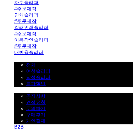
자수슬리퍼
#주문제작
인쇄슬리퍼
#주문제작
컬러인쇄슬리퍼
#주문제작
이름각인슬리퍼
#주문제작
내빈용슬리퍼
일반슬리퍼 ˇ
전체
여성슬리퍼
남성슬리퍼
특가할인
고객센터 ˇ
공지사항
견적요청
문의하기
구매후기
개인결제
B2B