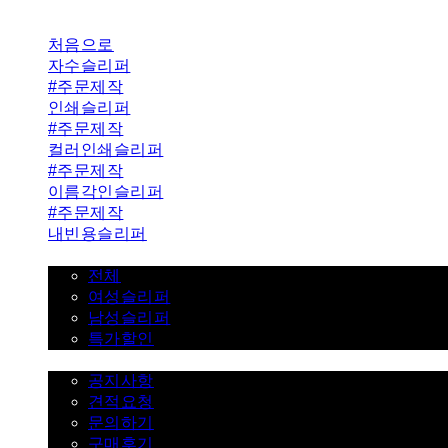
처음으로
자수슬리퍼
#주문제작
인쇄슬리퍼
#주문제작
컬러인쇄슬리퍼
#주문제작
이름각인슬리퍼
#주문제작
내빈용슬리퍼
일반슬리퍼 ˇ
전체
여성슬리퍼
남성슬리퍼
특가할인
고객센터 ˇ
공지사항
견적요청
문의하기
구매후기