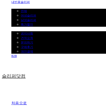
내빈용슬리퍼
일반슬리퍼 ˇ
전체
여성슬리퍼
남성슬리퍼
특가할인
고객센터 ˇ
공지사항
견적요청
문의하기
구매후기
개인결제
B2B
슬리퍼닷컴
처음으로