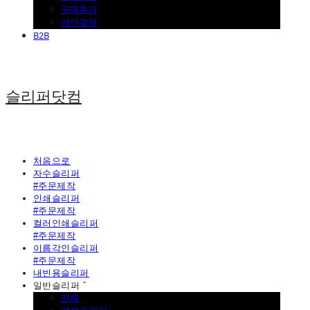
구매후기
개인결제
B2B
슬리퍼닷컴
처음으로
자수슬리퍼
#주문제작
인쇄슬리퍼
#주문제작
컬러인쇄슬리퍼
#주문제작
이름각인슬리퍼
#주문제작
내빈용슬리퍼
일반슬리퍼 ˇ
전체