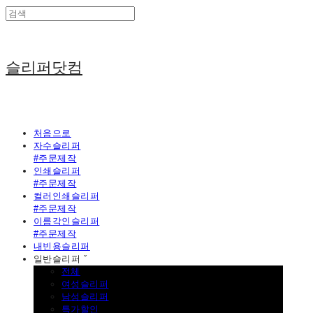
슬리퍼닷컴
처음으로
자수슬리퍼
#주문제작
인쇄슬리퍼
#주문제작
컬러인쇄슬리퍼
#주문제작
이름각인슬리퍼
#주문제작
내빈용슬리퍼
일반슬리퍼 ˇ
전체
여성슬리퍼
남성슬리퍼
특가할인