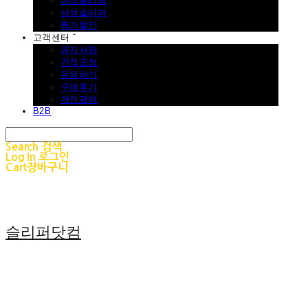
여성슬리퍼
남성슬리퍼
특가할인
고객센터 ˇ
공지사항
견적요청
문의하기
구매후기
개인결제
B2B
Search
검색
Log In
로그인
Cart
장바구니
슬리퍼닷컴