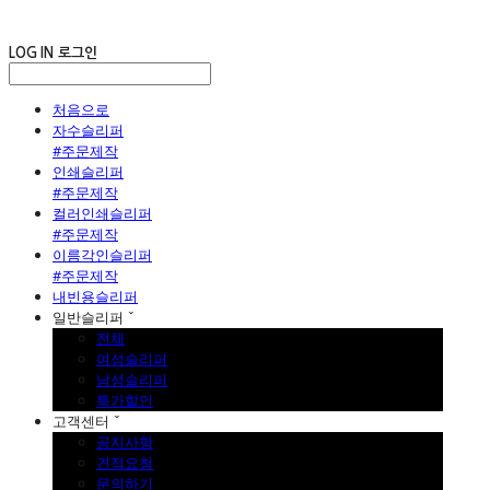
LOG IN
로그인
처음으로
자수슬리퍼
#주문제작
인쇄슬리퍼
#주문제작
컬러인쇄슬리퍼
#주문제작
이름각인슬리퍼
#주문제작
내빈용슬리퍼
일반슬리퍼 ˇ
전체
여성슬리퍼
남성슬리퍼
특가할인
고객센터 ˇ
공지사항
견적요청
문의하기